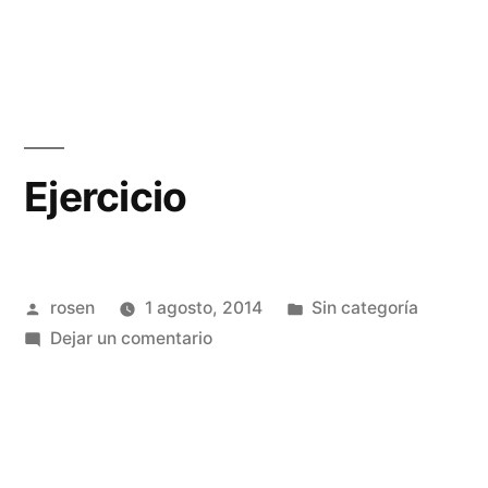
alfabeto
griego
Ejercicio
Publicado
Publicada
rosen
1 agosto, 2014
Sin categoría
por
en
en
Dejar un comentario
Ejercicio