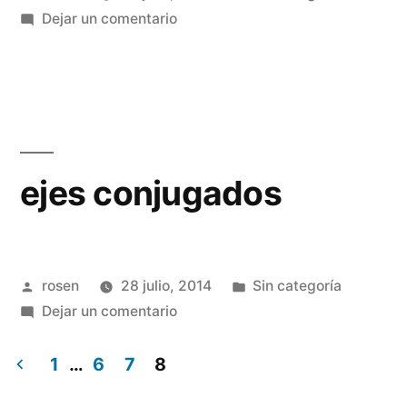
por
en
en
Dejar un comentario
Determinación
de
ejes
conjugados
ejes conjugados
Publicado
Publicada
rosen
28 julio, 2014
Sin categoría
por
en
en
Dejar un comentario
ejes
conjugados
1
…
6
7
8
Paginación