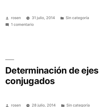
Publicado
Publicada
rosen
31 julio, 2014
Sin categoría
por
en
en
1 comentario
Losas
cruzadas
Determinación de ejes
conjugados
Publicado
Publicada
rosen
28 julio, 2014
Sin categoría