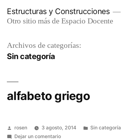
Ir
Estructuras y Construcciones
al
Otro sitio más de Espacio Docente
contenido
Archivos de categorías:
Sin categoría
alfabeto griego
Publicado
Publicada
rosen
3 agosto, 2014
Sin categoría
por
en
en
Dejar un comentario