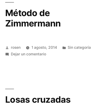
Método de
Zimmermann
Publicado
Publicada
rosen
1 agosto, 2014
Sin categoría
por
en
en
Dejar un comentario
Método
de
Zimmermann
Losas cruzadas