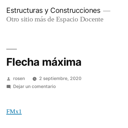
Ir
Estructuras y Construcciones
al
Otro sitio más de Espacio Docente
contenido
Flecha máxima
Publicado
rosen
2 septiembre, 2020
por
en
Dejar un comentario
Flecha
máxima
FMx1