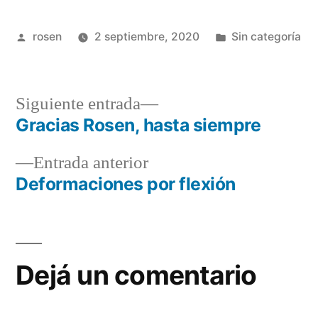
Publicado
Publicada
rosen
2 septiembre, 2020
Sin categoría
por
en
Siguiente
Siguiente entrada
entrada:
Gracias Rosen, hasta siempre
Navegación
Entrada
Entrada anterior
de
anterior:
Deformaciones por flexión
entradas
Dejá un comentario