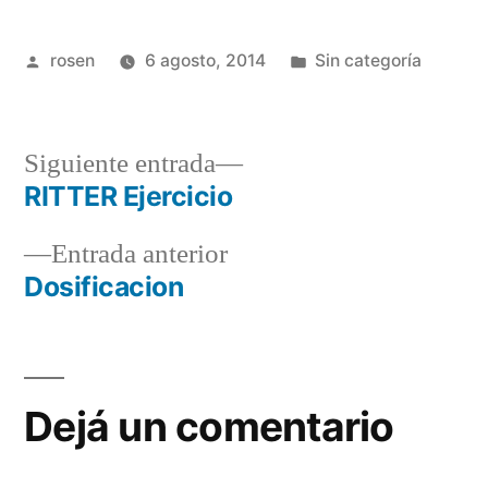
Publicado
Publicada
rosen
6 agosto, 2014
Sin categoría
por
en
Siguiente
Siguiente entrada
entrada:
RITTER Ejercicio
Navegación
Entrada
Entrada anterior
de
anterior:
Dosificacion
entradas
Dejá un comentario