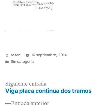
Publicado
rosen
16 septiembre, 2014
por
Publicada
Sin categoría
en
Siguiente
Siguiente entrada
entrada:
Viga placa continua dos tramos
Navegación
Entrada
Entrada anterior