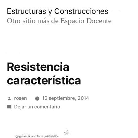
Ir
Estructuras y Construcciones
al
Otro sitio más de Espacio Docente
contenido
Resistencia
característica
Publicado
rosen
16 septiembre, 2014
por
en
Dejar un comentario
Resistencia
característica