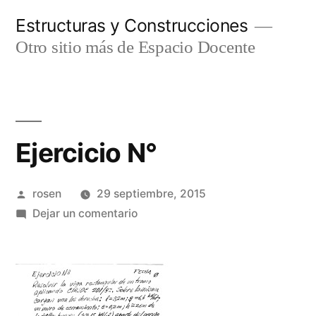
Ir
Estructuras y Construcciones
al
Otro sitio más de Espacio Docente
contenido
Ejercicio N°
Publicado
rosen
29 septiembre, 2015
por
en
Dejar un comentario
Ejercicio
N°