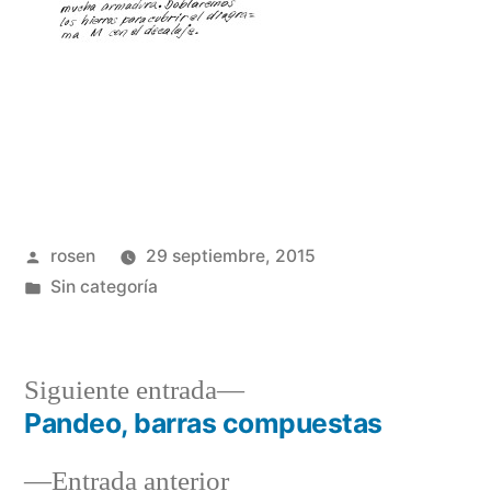
Publicado
rosen
29 septiembre, 2015
por
Publicada
Sin categoría
en
Siguiente
Siguiente entrada
entrada:
Pandeo, barras compuestas
Navegación
Entrada
Entrada anterior