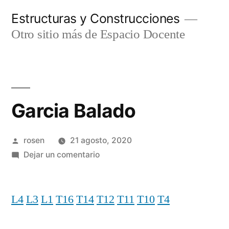
Ir
Estructuras y Construcciones
al
Otro sitio más de Espacio Docente
contenido
Garcia Balado
Publicado
rosen
21 agosto, 2020
por
en
Dejar un comentario
Garcia
Balado
L4
L3
L1
T16
T14
T12
T11
T10
T4