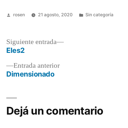
Publicado
Publicada
rosen
21 agosto, 2020
Sin categoría
por
en
Siguiente
Siguiente entrada
entrada:
Eles2
Navegación
Entrada
Entrada anterior
de
anterior:
Dimensionado
entradas
Dejá un comentario