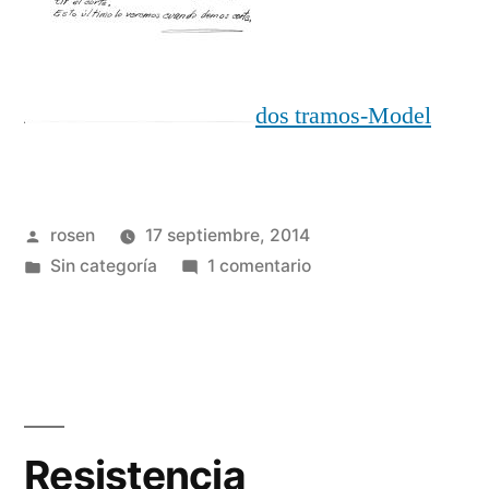
dos tramos-Model
Publicado
rosen
17 septiembre, 2014
por
Publicada
en
Sin categoría
1 comentario
en
Viga
placa
continua
dos
tramos
Resistencia