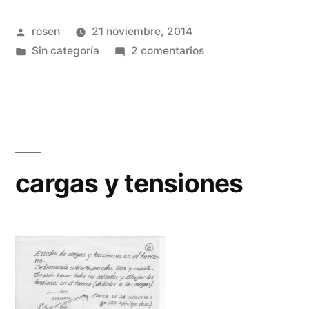
Publicado
rosen
21 noviembre, 2014
por
Publicada
en
Sin categoría
2 comentarios
en
columna
y
base
descentrada
cargas y tensiones