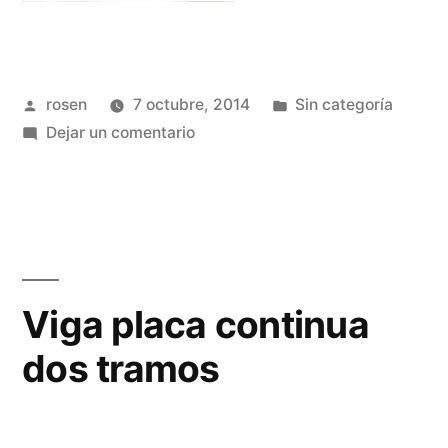
Publicado
Publicada
rosen
7 octubre, 2014
Sin categoría
por
en
en
Dejar un comentario
ángulo
phi
sub
a
Viga placa continua
dos tramos