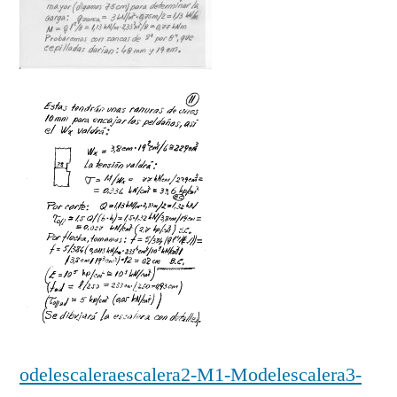
o
del
escalera
escalera2-M
1-Model
escalera3-