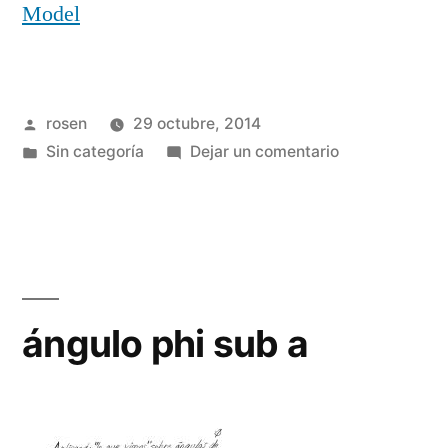
Model
Publicado
rosen
29 octubre, 2014
por
Publicada
en
Sin categoría
Dejar un comentario
en
entrepiso
y
escalera
de
madera
ángulo phi sub a