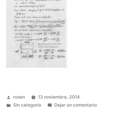
Publicado
rosen
13 noviembre, 2014
por
Publicada
en
Sin categoría
Dejar un comentario
en
cargas
y