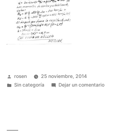
Publicado
rosen
25 noviembre, 2014
por
Publicada
en
Sin categoría
Dejar un comentario
en
accion
del
viento