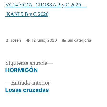
VC14
VC15
CROSS 5 B y C 2020
KANI 5 B y C 2020
Publicado
Publicada
rosen
12 junio, 2020
Sin categoría
por
en
Siguiente
Siguiente entrada
entrada:
HORMIGÓN
Navegación
Entrada
Entrada anterior
de
anterior:
Losas cruzadas
entradas