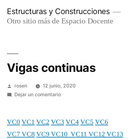
Ir
Estructuras y Construcciones
al
Otro sitio más de Espacio Docente
contenido
Vigas continuas
Publicado
rosen
12 junio, 2020
por
en
Dejar un comentario
Vigas
continuas
VC0
VC1
VC2
VC3
VC4
VC5
VC6
VC7
VC8
VC9
VC10
VC11
VC12
VC13